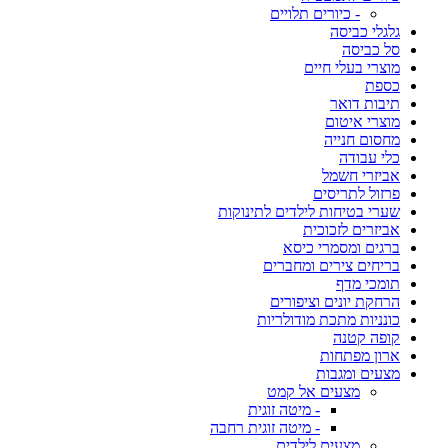
- כיורים תלויים
גלגלי כביסה
סל כביסה
מוצרי בעלי חיים
כספת
תיבות דואר
מוצרי איטום
מחסום חנייה
כלי עבודה
אביזרי חשמל
פרזול לתריסים
שערי בטיחות לילדים לתינוקות
אביזרים לזכוכית
ברגים ומסמרי כיסא
בריחים צירים ומחברים
תומכי מדף
הרחקת יונים וציפורים
כונניות מתכת מודולריות
קופה קטנה
ארון מפתחות
מצעים ומגבות
מצעים אל קמט
- מיטה זוגית
- מיטה זוגית רחבה
מצעים לילדים