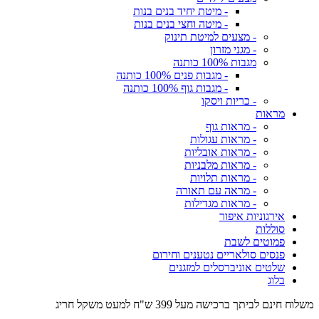
- מיטת יחיד בנים בנות
- מיטה וחצי בנים בנות
- מצעים למיטת תינוק
- מגני מזרון
מגבות 100% כותנה
- מגבות פנים 100% כותנה
- מגבות גוף 100% כותנה
- כריות ויסקו
מראות
- מראות גוף
- מראות עגולות
- מראות אובליות
- מראות מלבניות
- מראות תלויות
- מראה עם תאורה
- מראות מגדילות
אירגוניות איפור
סוללות
פמוטים לשבת
פנסים סולאריים נטענים וחירום
שלטים אוניברסלים למזגנים
בלוג
משלוח חינם לביתך ברכישה מעל 399 ש"ח למעט משקל חריג