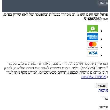
נגישות
אודות
פרזול חצי חינם הינו מותג מסחרי בבעלות ובהפעלה של לאגו שיווק בע״מ,
אודות
ח.פ 516865060
sales@a10.co.il
0772043205
שירות לקוחות
צרו קשר
הפרטיות שלכם חשובה לנו. לידיעתכם, באתר זה נעשה שימוש בקבצי
"עוגיות" (cookies) וכלים דומים במטרה לשפר את חווית הגלישה, לספק
מפת האתר
תוכן מותאם אישית ולבצע ניתוחים סטטיסטיים. למידע נוסף ניתן לעיין
תקנון
ב
מדיניות הפרטיות
מדיניות ופרטיות
מדיניות החזרות וביטולים
הבנתי
משלוחים
נגישות
החשבון שלי
סגור
החשבון שלי
נגישות