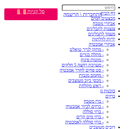
סל קניות
0
0
דף הבית
התחברות \ הרשמה
מבצעים חמים
אביזרי מטבח
צנצנות לתבלינים
מעמד לתבלינים
ידיות לדלתות
אביזרי אמבטיה
- מתקן לנייר טואלט
- מתלה בגדים
- מוטות פינוק
- מערכת רחצה 5 חלקים
- סט פחים לחדר אמבטיה
- מחמם מגבות
- מכסי ביוב מעוצבים
- ראש מקלחת
בוכנות גז
ברזים
- ברז מטבח
- ברזים לכיור אמבטיה
- ברזי סוללה
- ברזי מים קרים
- ברזי סוללה לאמבטיה
דובים מעוצבים