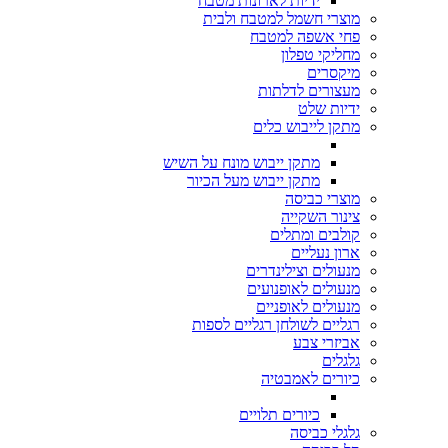
ידיות לארונות מטבח
מוצרי חשמל למטבח ולבית
פחי אשפה למטבח
מחליקי טפלון
מיקסרים
מעצורים לדלתות
ידיות שלט
מתקן לייבוש כלים
מתקן ייבוש מונח על השיש
מתקן ייבוש מעל הכיור
מוצרי כביסה
צינור השקייה
קולבים ומתלים
ארון נעליים
מנעולים וצילינדרים
מנעולים לאופנועים
מנעולים לאופניים
רגליים לשולחן רגליים לספות
אביזרי צבע
גלגלים
כיורים לאמבטיה
כיורים תלויים
גלגלי כביסה