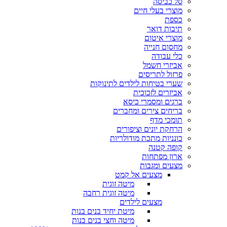
סל כביסה
מוצרי בעלי חיים
כספת
תיבות דואר
מוצרי איטום
מחסום חנייה
כלי עבודה
אביזרי חשמל
פרזול לתריסים
שערי בטיחות לילדים לתינוקות
אביזרים לזכוכית
ברגים ומסמרי כיסא
בריחים צירים ומחברים
תומכי מדף
הרחקת יונים וציפורים
כונניות מתכת מודולריות
קופה קטנה
ארון מפתחות
מצעים ומגבות
מצעים אל קמט
מיטה זוגית
מיטה זוגית רחבה
מצעים לילדים
מיטת יחיד בנים בנות
מיטה וחצי בנים בנות