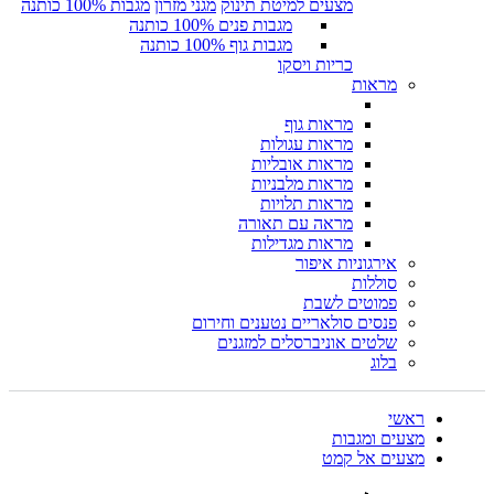
מצעים למיטת תינוק
מגני מזרון
מגבות 100% כותנה
מגבות פנים 100% כותנה
מגבות גוף 100% כותנה
כריות ויסקו
מראות
מראות גוף
מראות עגולות
מראות אובליות
מראות מלבניות
מראות תלויות
מראה עם תאורה
מראות מגדילות
אירגוניות איפור
סוללות
פמוטים לשבת
פנסים סולאריים נטענים וחירום
שלטים אוניברסלים למזגנים
בלוג
ראשי
מצעים ומגבות
מצעים אל קמט