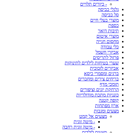
- כיורים תלויים
גלגלי כביסה
סל כביסה
מוצרי בעלי חיים
כספת
תיבות דואר
מוצרי איטום
מחסום חנייה
כלי עבודה
אביזרי חשמל
פרזול לתריסים
שערי בטיחות לילדים לתינוקות
אביזרים לזכוכית
ברגים ומסמרי כיסא
בריחים צירים ומחברים
תומכי מדף
הרחקת יונים וציפורים
כונניות מתכת מודולריות
קופה קטנה
ארון מפתחות
מצעים ומגבות
מצעים אל קמט
- מיטה זוגית
- מיטה זוגית רחבה
מצעים לילדים