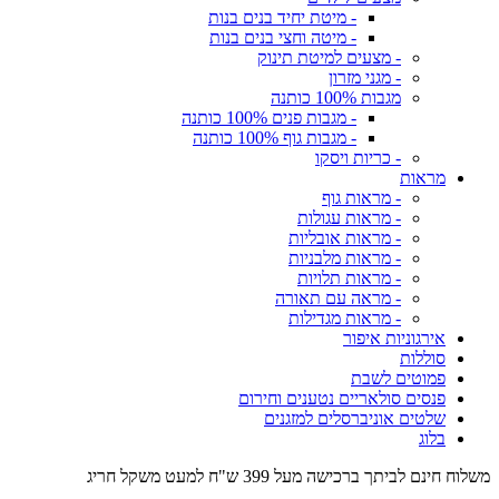
- מיטת יחיד בנים בנות
- מיטה וחצי בנים בנות
- מצעים למיטת תינוק
- מגני מזרון
מגבות 100% כותנה
- מגבות פנים 100% כותנה
- מגבות גוף 100% כותנה
- כריות ויסקו
מראות
- מראות גוף
- מראות עגולות
- מראות אובליות
- מראות מלבניות
- מראות תלויות
- מראה עם תאורה
- מראות מגדילות
אירגוניות איפור
סוללות
פמוטים לשבת
פנסים סולאריים נטענים וחירום
שלטים אוניברסלים למזגנים
בלוג
משלוח חינם לביתך ברכישה מעל 399 ש"ח למעט משקל חריג