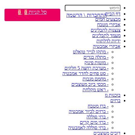
סל קניות
0
0
דף הבית
התחברות \ הרשמה
מבצעים חמים
אביזרי מטבח
צנצנות לתבלינים
מעמד לתבלינים
ידיות לדלתות
אביזרי אמבטיה
- מתקן לנייר טואלט
- מתלה בגדים
- מוטות פינוק
- מערכת רחצה 5 חלקים
- סט פחים לחדר אמבטיה
- מחמם מגבות
- מכסי ביוב מעוצבים
- ראש מקלחת
בוכנות גז
ברזים
- ברז מטבח
- ברזים לכיור אמבטיה
- ברזי סוללה
- ברזי מים קרים
- ברזי סוללה לאמבטיה
דובים מעוצבים